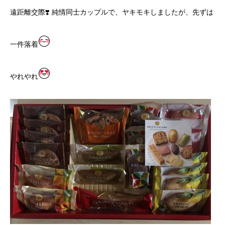
遠距離交際❣️ 純情同士カップルで、ヤキモキしましたが、先ずは
一件落着
やれやれ