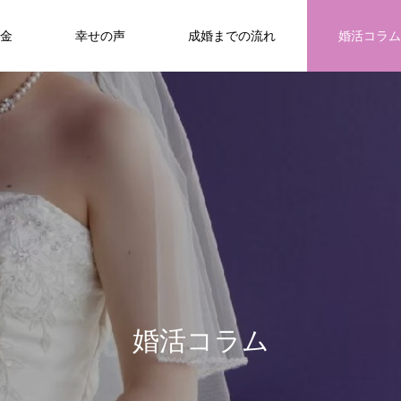
金
幸せの声
成婚までの流れ
婚活コラム
/home/richfuture77/bridal-smile.com/public_html/wp-con
40
/home/richfuture77/bridal-smile.com/public_html/wp-conte
婚
活
コ
ラ
ム