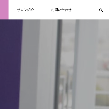
サロン紹介
お問い合わせ
tent/themes/absa022/functions/menu.php
nt/themes/absa022/functions/menu.php