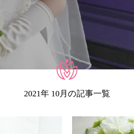
2021年 10月の記事一覧