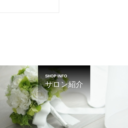
SHOP INFO
サロン紹介