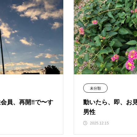
未分類
会員、再開‼️で〜す
動いたら、即、お見
男性
2025.12.15