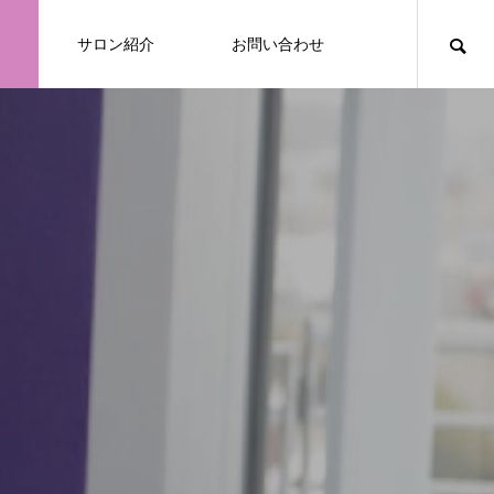
サロン紹介
お問い合わせ
tent/themes/absa022/functions/menu.php
nt/themes/absa022/functions/menu.php