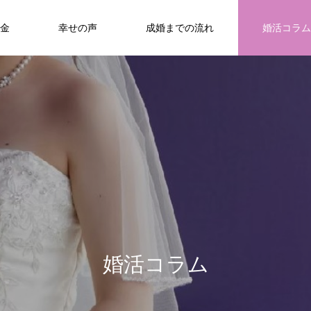
金
幸せの声
成婚までの流れ
婚活コラム
/home/richfuture77/bridal-smile.com/public_html/wp-con
40
/home/richfuture77/bridal-smile.com/public_html/wp-conte
婚
活
コ
ラ
ム