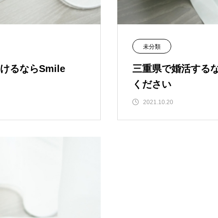
未分類
るならSmile
三重県で婚活するな
ください
2021.10.20