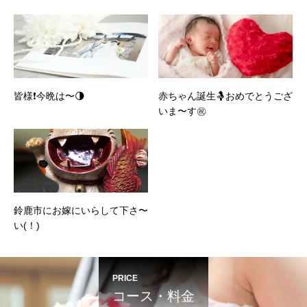
皆様❗️今晩は〜🌗
赤ちゃん誕生🤱おめでとうござ
いま〜す㊗️
鈴鹿市にお嫁にいらして下さ〜
い(！)
PRICE
コース・料金