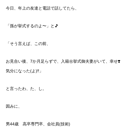
今日、年上の友達と電話で話してたら、
「孫が挙式するのよ〜」と🎵
「そう言えば、この前、
お見合い後、7か月足らずで、入籍㊗️挙式御夫妻がいて、幸せ❣️
気分になった(よ)‼️」
と言ったわ、た、し。
因みに、
男44歳 高卒専門卒、会社員(技術)