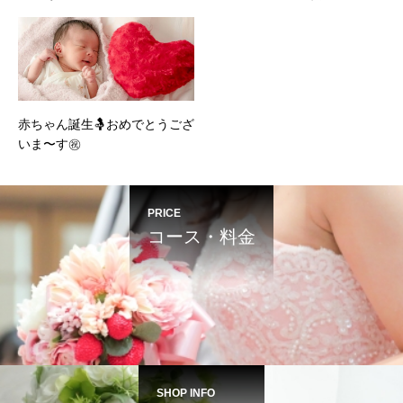
赤ちゃん誕生🤱おめでとうござ
いま〜す㊗️
PRICE
コース・料金
SHOP INFO